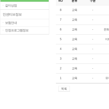
NO
분류
구분
ㆍ 같이상점
8
교육
-
인센티브정보
7
교육
-
ㆍ 보험안내
6
교육
-
문화
ㆍ 인정프로그램정보
5
교육
-
이
4
교육
-
3
교육
-
2
교육
-
1
교육
-
뮤