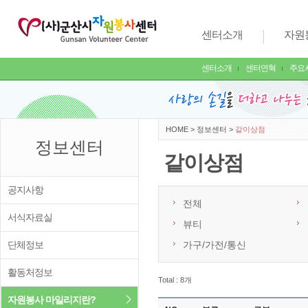
센터소개
자원
센터소개
센터연혁
주요
HOME
>
정보센터
>
같이상점
정보센터
같이상점
공지사항
전체
서식자료실
뷰티
단체정보
가구/가전/통신
활동처정보
Total : 8개
자원봉사 마일리지란?